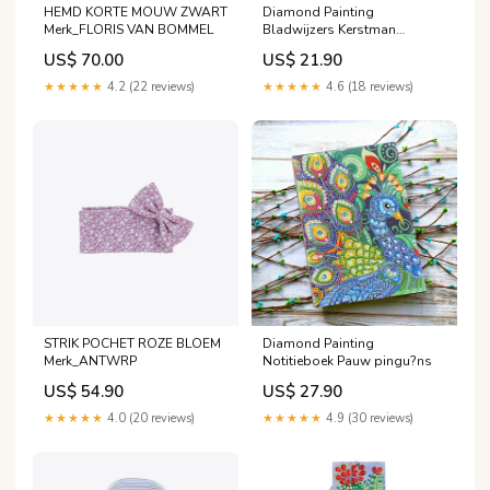
HEMD KORTE MOUW ZWART
Diamond Painting
Merk_FLORIS VAN BOMMEL
Bladwijzers Kerstman
Grootte:21x6cm
US$ 70.00
US$ 21.90
★★★★★
4.2 (22 reviews)
★★★★★
4.6 (18 reviews)
STRIK POCHET ROZE BLOEM
Diamond Painting
Merk_ANTWRP
Notitieboek Pauw pingu?ns
US$ 54.90
US$ 27.90
★★★★★
4.0 (20 reviews)
★★★★★
4.9 (30 reviews)