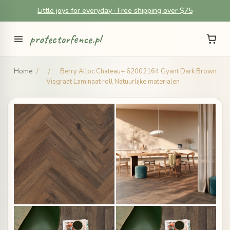
Little joys for everyday · Free shipping over $75
protectorfence.pl
Home
/
/
Berry Alloc Chateau+ 62002164 Gyant Dark Brown
Visgraat Laminaat roll Natuurlijke materialen