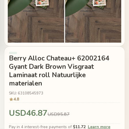
Berry Alloc Chateau+ 62002164
Gyant Dark Brown Visgraat
Laminaat roll Natuurlijke
materialen
SKU: 63108545973
4.8
USD46.87
USD95.87
Pay in 4 interest-free payments of
$11.72
Learn more