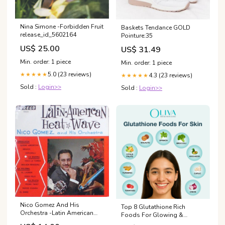
Nina Simone -Forbidden Fruit
Baskets Tendance GOLD
release_id_5602164
Pointure:35
US$ 25.00
US$ 31.49
Min. order: 1 piece
Min. order: 1 piece
5.0 (23 reviews)
★★★★★
4.3 (23 reviews)
★★★★★
Sold :
Login>>
Sold :
Login>>
Nico Gomez And His
Top 8 Glutathione Rich
Orchestra -Latin American
Foods For Glowing &
Heat Wave MeteorCity
Healthy Skin