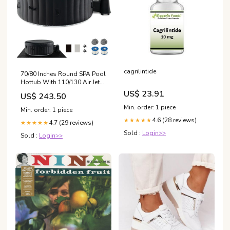
cagrilintide
70/80 Inches Round SPA Pool
Hottub With 110/130 Air Jets
Electric Heater Pump-L NINJA
US$ 23.91
US$ 243.50
Min. order: 1 piece
Min. order: 1 piece
4.6 (28 reviews)
★★★★★
4.7 (29 reviews)
★★★★★
Sold :
Login>>
Sold :
Login>>