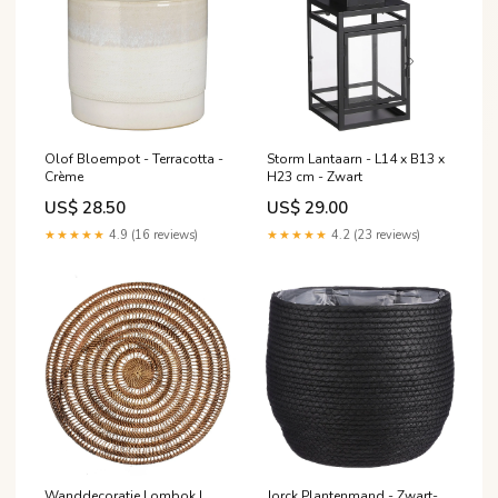
Olof Bloempot - Terracotta -
Storm Lantaarn - L14 x B13 x
Crème
H23 cm - Zwart
US$ 28.50
US$ 29.00
★★★★★
4.9 (16 reviews)
★★★★★
4.2 (23 reviews)
Wanddecoratie Lombok L
Jorck Plantenmand - Zwart-