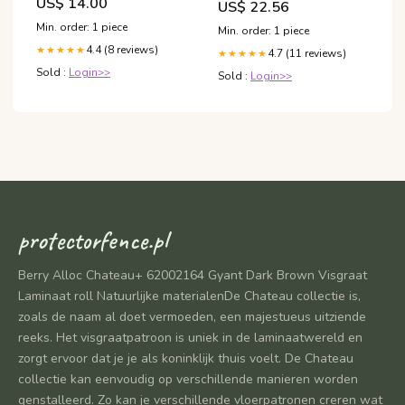
US$ 14.00
US$ 22.56
Min. order: 1 piece
Min. order: 1 piece
4.4 (8 reviews)
★★★★★
4.7 (11 reviews)
★★★★★
Sold :
Login>>
Sold :
Login>>
protectorfence.pl
Berry Alloc Chateau+ 62002164 Gyant Dark Brown Visgraat
Laminaat roll Natuurlijke materialenDe Chateau collectie is,
zoals de naam al doet vermoeden, een majestueus uitziende
reeks. Het visgraatpatroon is uniek in de laminaatwereld en
zorgt ervoor dat je je als koninklijk thuis voelt. De Chateau
collectie kan eenvoudig op verschillende manieren worden
genstalleerd. Zo kan je verschillende vloerpatronen creren wat