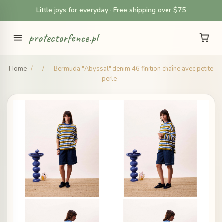
Little joys for everyday · Free shipping over $75
protectorfence.pl
Home
/
/
Bermuda "Abyssal" denim 46 finition chaîne avec petite
perle