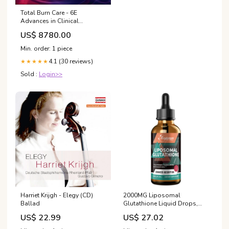
Total Burn Care - 6E
Advances in Clinical
Radiology
US$ 8780.00
Min. order: 1 piece
4.1 (30 reviews)
★★★★★
Sold :
Login>>
Harriet Krijgh - Elegy (CD)
2000MG Liposomal
Ballad
Glutathione Liquid Drops,
Ultra High Absorption,
US$ 22.99
US$ 27.02
Natural Detoxification,
Immune System & Skin