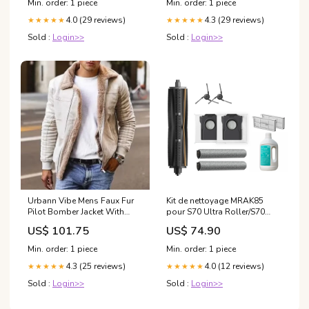
Min. order: 1 piece
Min. order: 1 piece
Support*, L- Glutathione,
4.0 (29 reviews)
4.3 (29 reviews)
★★★★★
Vitamin C & Hyaluronic Acid,
★★★★★
Capsules Alternative, 2.02 OZ
Sold :
Login>>
Sold :
Login>>
: Health & Household
Urbann Vibe Mens Faux Fur
Kit de nettoyage MRAK85
Pilot Bomber Jacket With
pour S70 Ultra Roller/S70
Faux Shearling Lining For
Roller Robot aspirateur
US$ 101.75
US$ 74.90
Warm Winter Weather
Color:Sky blue
Min. order: 1 piece
Min. order: 1 piece
4.3 (25 reviews)
4.0 (12 reviews)
★★★★★
★★★★★
Sold :
Login>>
Sold :
Login>>