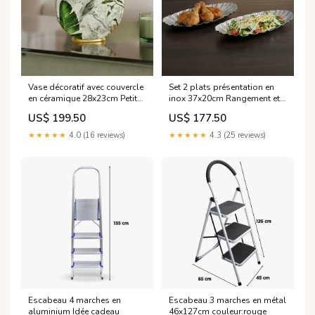
Vase décoratif avec couvercle
Set 2 plats présentation en
en céramique 28x23cm Petit
inox 37x20cm Rangement et
électroménager
Stockage
US$ 199.50
US$ 177.50
★★★★★
4.0 (16 reviews)
★★★★★
4.3 (25 reviews)
Escabeau 4 marches en
Escabeau 3 marches en métal
aluminium Idée cadeau
46x127cm couleur:rouge