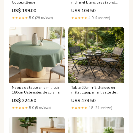
Couleur:Beige
mchenef blanc cassé rond
41cm Plateaux en plastique
US$ 199.00
US$ 104.50
★★★★★
5.0 (29 reviews)
★★★★★
4.0 (9 reviews)
Nappe de table en simili cuir
Table 60cm + 2 chaises en
180cm Ustensiles de cuisine
métal Equipement salle de
bain
US$ 224.50
US$ 474.50
★★★★★
5.0 (5 reviews)
★★★★★
4.8 (24 reviews)