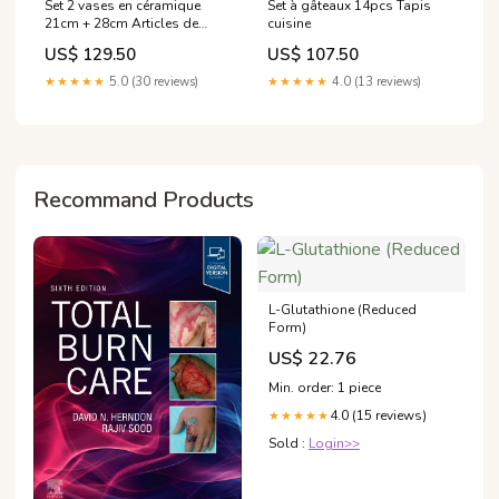
Set 2 vases en céramique
Set à gâteaux 14pcs Tapis
21cm + 28cm Articles de
cuisine
cuisson
US$ 129.50
US$ 107.50
★★★★★
5.0 (30 reviews)
★★★★★
4.0 (13 reviews)
Recommand Products
L-Glutathione (Reduced
Form)
US$ 22.76
Min. order: 1 piece
4.0 (15 reviews)
★★★★★
Sold :
Login>>