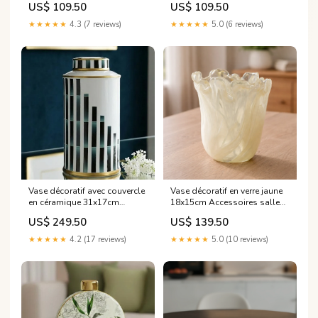
US$ 109.50
US$ 109.50
Assiettes et plats
★★★★★
4.3 (7 reviews)
★★★★★
5.0 (6 reviews)
Vase décoratif avec couvercle
Vase décoratif en verre jaune
en céramique 31x17cm
18x15cm Accessoires salle
Tables et chaises
de bain
US$ 249.50
US$ 139.50
★★★★★
4.2 (17 reviews)
★★★★★
5.0 (10 reviews)