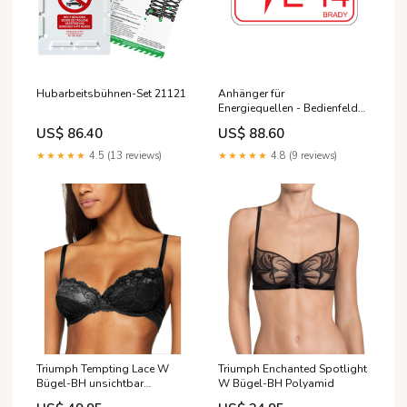
Hubarbeitsbühnen-Set 21121
Anhänger für
Energiequellen - Bedienfeld
Zubehör für den GlobalMark
US$ 86.40
US$ 88.60
Schilder- und Etikettendrucker
★★★★★
4.5 (13 reviews)
★★★★★
4.8 (9 reviews)
Triumph Tempting Lace W
Triumph Enchanted Spotlight
Bügel-BH unsichtbar
W Bügel-BH Polyamid
verstärkte Fußspitze