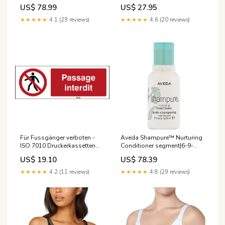
MATT FINISHED PLASTIC
ultratransparent
US$ 78.99
US$ 27.95
HANDLE - FOREST GREEN
segment|2-2-2-99||Gender|f
★★★★★
4.1 (29 reviews)
★★★★★
4.6 (20 reviews)
Für Fussgänger verboten -
Aveda Shampure™ Nurturing
ISO 7010 Druckerkassetten
Conditioner segment|6-9-
mit
3||Brand|624
US$ 19.10
US$ 78.39
Endlos_Schrumpfschläuchen
★★★★★
4.2 (11 reviews)
★★★★★
4.8 (29 reviews)