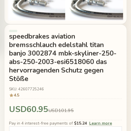
speedbrakes aviation
bremsschlauch edelstahl titan
banjo 3002874 mbk-skyliner-250-
abs-250-2003-esi6518060 das
hervorragenden Schutz gegen
Stöße
SKU: 42607725246
4.5
USD60.95
USD101.95
Pay in 4 interest-free payments of
$15.24
Learn more