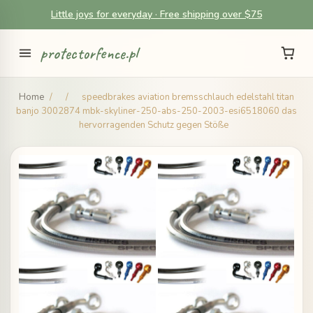
Little joys for everyday · Free shipping over $75
protectorfence.pl
Home
/
/
speedbrakes aviation bremsschlauch edelstahl titan
banjo 3002874 mbk-skyliner-250-abs-250-2003-esi6518060 das
hervorragenden Schutz gegen Stöße