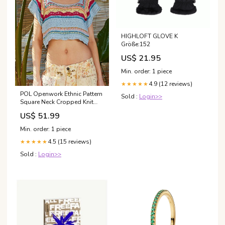
HIGHLOFT GLOVE K
Größe:152
US$ 21.95
Min. order: 1 piece
4.9 (12 reviews)
★★★★★
POL Openwork Ethnic Pattern
Sold :
Login>>
Square Neck Cropped Knit
Top Size:M
US$ 51.99
Min. order: 1 piece
4.5 (15 reviews)
★★★★★
Sold :
Login>>