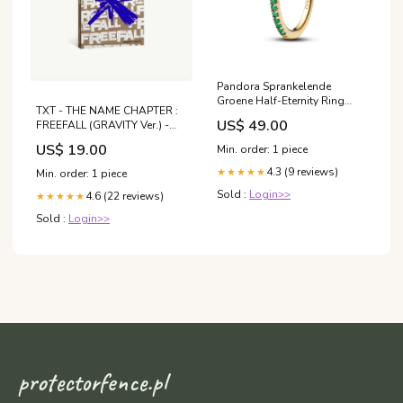
Pandora Sprankelende
Groene Half-Eternity Ring
TXT - THE NAME CHAPTER :
goudverguld 162999C03
US$ 49.00
FREEFALL (GRAVITY Ver.) -
Ring maat:18.50 mm (58)
RANDOM VERSION ONLY
US$ 19.00
Min. order: 1 piece
mixtape
4.3 (9 reviews)
★★★★★
Min. order: 1 piece
Sold :
Login>>
4.6 (22 reviews)
★★★★★
Sold :
Login>>
protectorfence.pl