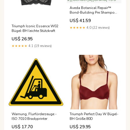
Aveda Botanical Repair™
Bond-Building Pre Shampoo
Treatment segment|2-1-8-
US$ 41.59
1||Gender|u||Brand|435
Triumph Iconic Essence W02
★★★★★
4.0 (22 reviews)
Bügel-BH leichte Stützkraft
US$ 26.95
★★★★★
4.1 (19 reviews)
Warnung, Flurförderzeuge -
Triumph Perfect Day W Bügel-
ISO 7010 Bradyprinter
BH Größe:80D
US$ 17.70
US$ 29.95