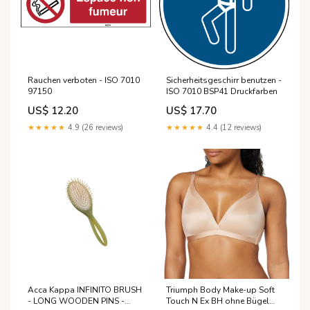
Rauchen verboten - ISO 7010
Sicherheitsgeschirr benutzen -
97150
ISO 7010 BSP41 Druckfarben
US$ 12.20
US$ 17.70
★★★★★
4.9 (26 reviews)
★★★★★
4.4 (12 reviews)
Acca Kappa INFINITO BRUSH
Triumph Body Make-up Soft
- LONG WOODEN PINS -
Touch N Ex BH ohne Bügel