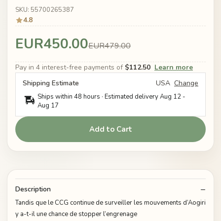
SKU: 55700265387
4.8
EUR450.00
EUR479.00
Pay in 4 interest-free payments of
$112.50
Learn more
Shipping Estimate
USA
Change
Ships within 48 hours · Estimated delivery
Aug 12
-
Aug 17
Add to Cart
Description
Tandis que le CCG continue de surveiller les mouvements d’Aogiri
y a-t-il une chance de stopper l’engrenage