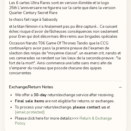
Les 6 cartes Ultra Rares sont en version illimitée et le logo
25th L'anniversaire ne figurera sur la carte que dans la version
Quarter Century Secret Rare
le chaos fait rage à Sabaody
et le titan féminin n’a finalement pas pu être capturé… Ce cuisant
échec risque d’avoir de fâcheuses conséquences non seulement
pour Eren qui doit désormais être remis aux brigades spéciales
Occasion Naruto T06 Game Of Thrones Tandis que le CCG
continueAprs avoir pass la premire preuve de l'examen de
slection des ninjas de "moyenne classe", un examen crit, naruto et
ses camarades se rendent sur les lieux de la seconde preuve : "la
fort de la mort". Ainsi commence une lutte sans merci afin de
s'emparer du rouleau que possde chacune des quipes
concurrentes
Exchange/Return Notes
We offer a
30-day
return/exchange service after receiving.
Final sale items
are not eligible for returns or exchanges.
To process your return/exchange,
please contact us
at
[email protected]
Please click here for more details>>>
Return & Exchange
Policy