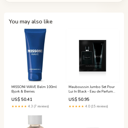
You may also like
MISSONI WAVE Balm 100ml
Mauboussin Jumbo Set Pour
Bjork & Berries
Lui In Black - Eau de Parfum
100ml Shower Gel 200ml
US$ 50.41
US$ 50.95
Laura Biagiotti
★★★★★
4.3 (7 reviews)
★★★★★
4.0 (15 reviews)