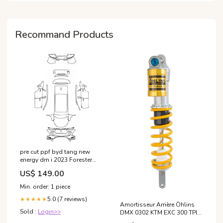
Recommand Products
pre cut ppf byd tang new
energy dm i 2023 Forester
(CN)
US$ 149.00
Min. order: 1 piece
5.0 (7 reviews)
★★★★★
Amortisseur Arrière Öhlins
Sold :
Login>>
DMX 0302 KTM EXC 300 TPI
de 2017 annee_de-1998-a-