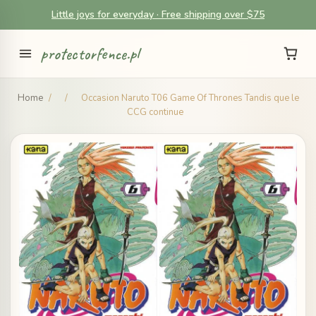
Little joys for everyday · Free shipping over $75
protectorfence.pl
Home
/
/
Occasion Naruto T06 Game Of Thrones Tandis que le
CCG continue