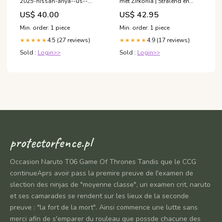
2025-nissan-ariya--us--
met Zirkonia | Stralend en
venture--esi8470139
subtiel Schoenen
US$ 40.00
US$ 42.95
Min. order: 1 piece
Min. order: 1 piece
4.5 (27 reviews)
4.9 (17 reviews)
★★★★★
★★★★★
Sold :
Login>>
Sold :
Login>>
protectorfence.pl
Occasion Naruto T06 Game Of Thrones Tandis que le CCG
continueAprs avoir pass la premire preuve de l'examen de
slection des ninjas de "moyenne classe", un examen crit, naruto
et ses camarades se rendent sur les lieux de la seconde
preuve : "la fort de la mort". Ainsi commence une lutte sans
merci afin de s'emparer du rouleau que possde chacune des