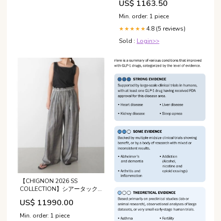
US$ 1163.50
2005
Min. order: 1 piece
4.8 (5 reviews)
★★★★★
Sold :
Login>>
【CHIGNON 2026 SS
COLLECTION】シアータック
ワイドPT トップス
US$ 11990.00
Min. order: 1 piece