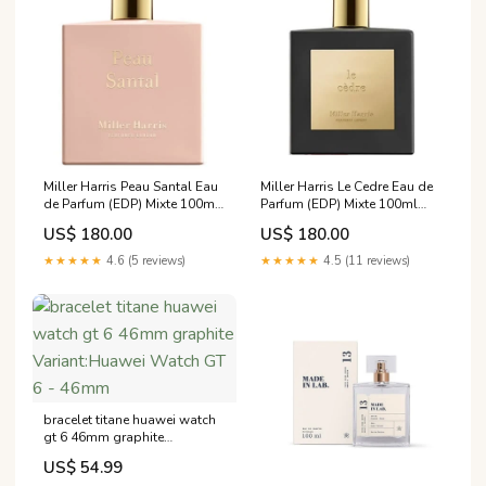
Miller Harris Peau Santal Eau
Miller Harris Le Cedre Eau de
de Parfum (EDP) Mixte 100ml
Parfum (EDP) Mixte 100ml
Bon Parfumeur
Proraso
US$ 180.00
US$ 180.00
★★★★★
4.6 (5 reviews)
★★★★★
4.5 (11 reviews)
bracelet titane huawei watch
gt 6 46mm graphite
Variant:Huawei Watch GT 6 -
US$ 54.99
46mm