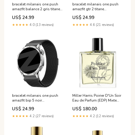
bracelet milanais one push
bracelet milanais one push
amazfit balance 2 gris titane
amazfit gtr 2 titane
variant_6826331GS-170-YHI
Variant:22mm
US$ 24.99
US$ 24.99
★★★★★
4.0 (13 reviews)
★★★★★
4.6 (21 reviews)
bracelet milanais one push
Miller Harris Poirier D'Un Soir
amazfit bip 5 noir
Eau de Parfum (EDP) Mixte
variant_9249073DD-001-
100ml Acqua Di Praga
US$ 24.99
US$ 180.00
MKM
★★★★★
4.2 (27 reviews)
★★★★★
4.2 (12 reviews)