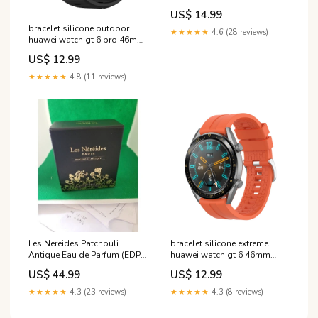
gris fonce
US$ 14.99
variant_9276899DD-420-
bracelet silicone outdoor
VMA
★★★★★
4.6 (28 reviews)
huawei watch gt 6 pro 46mm
noir filtervariant-9151049-001
US$ 12.99
★★★★★
4.8 (11 reviews)
Les Nereides Patchouli
bracelet silicone extreme
Antique Eau de Parfum (EDP)
huawei watch gt 6 46mm
Mixte 30ml Diamond
orange variant_4672701GS-
US$ 44.99
US$ 12.99
009-TZP
★★★★★
4.3 (23 reviews)
★★★★★
4.3 (8 reviews)