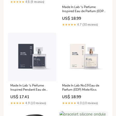
★★★★★
4.8 (9 reviews)
Made In Lab 's Perfume
Inspired Eau de Parfum (EDP)
Femme 100ml Profi-
US$ 18.99
Friseureinkauf
★★★★★
4.7 (30 reviews)
Made In Lab 's Perfume
Made In Lab No19 Eau de
Inspired Pendant Eau de
Parfum (EDP) Mixte Kiss
Parfum (EDP) Homme 100ml
US$ 17.41
US$ 18.99
Hanae Mori
★★★★★
4.9 (10 reviews)
★★★★★
4.0 (10 reviews)